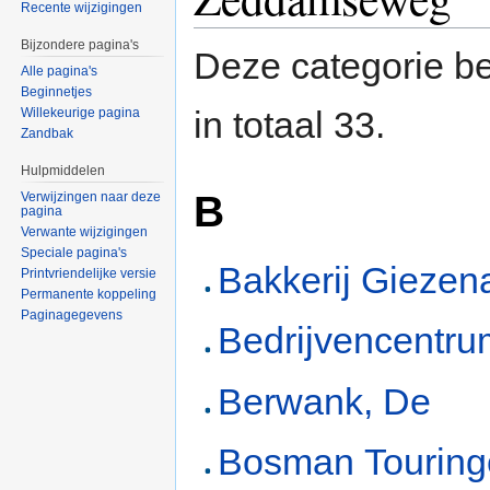
Recente wijzigingen
Bijzondere pagina's
Deze categorie be
Alle pagina's
Beginnetjes
in totaal 33.
Willekeurige pagina
Zandbak
Hulpmiddelen
B
Verwijzingen naar deze
pagina
Verwante wijzigingen
Speciale pagina's
Bakkerij Giezen
Printvriendelijke versie
Permanente koppeling
Paginagegevens
Bedrijvencentru
Berwank, De
Bosman Touring