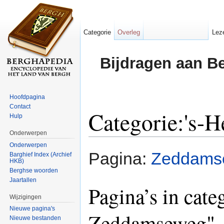
Categorie
Overleg
Lez
Bijdragen aan B
Hoofdpagina
Contact
Categorie:'s-
Hulp
Onderwerpen
Ga naar:
navigatie
,
zoeken
Onderwerpen
Pagina:
Zeddams
Barghief Index (Archief
HKB)
Berghse woorden
Jaartallen
Pagina’s in cate
Wijzigingen
Nieuwe pagina's
Zeddamseweg"
Nieuwe bestanden