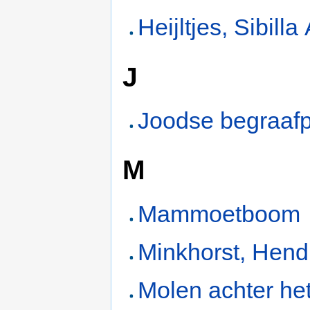
Heijltjes, Sibilla
J
Joodse begraafp
M
Mammoetboom
Minkhorst, Hend
Molen achter he