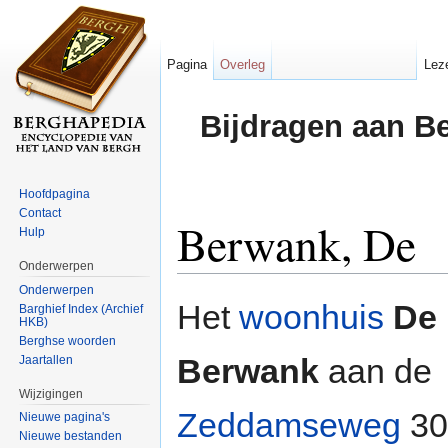
Pagina
Overleg
Lez
Bijdragen aan B
Hoofdpagina
Contact
Berwank, De
Hulp
Onderwerpen
Ga naar:
navigatie
,
zoeken
Onderwerpen
Het
woonhuis
De
Barghief Index (Archief
HKB)
Berghse woorden
Berwank
aan de
Jaartallen
Wijzigingen
Zeddamseweg
30
Nieuwe pagina's
Nieuwe bestanden