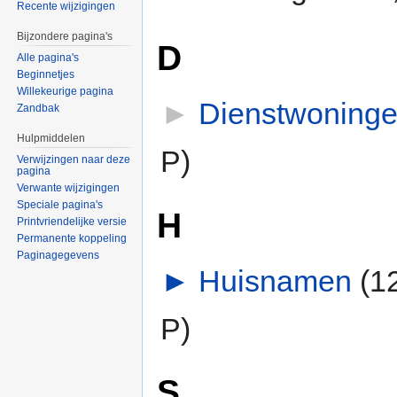
Recente wijzigingen
Bijzondere pagina's
D
Alle pagina's
Beginnetjes
Willekeurige pagina
►
Dienstwoning
Zandbak
Hulpmiddelen
P)
Verwijzingen naar deze
pagina
Verwante wijzigingen
Speciale pagina's
H
Printvriendelijke versie
Permanente koppeling
Paginagegevens
►
Huisnamen
‎
(1
P)
S