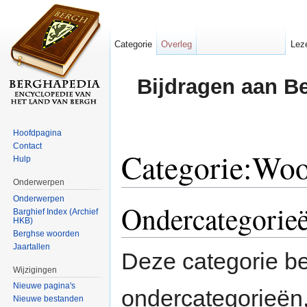
Categorie
Overleg
Lez
Bijdragen aan B
Hoofdpagina
Contact
Categorie:Wo
Hulp
Onderwerpen
Ga naar:
navigatie
,
zoeken
Onderwerpen
Ondercategorie
Barghief Index (Archief
HKB)
Berghse woorden
Jaartallen
Deze categorie b
Wijzigingen
Nieuwe pagina's
ondercategorieën,
Nieuwe bestanden