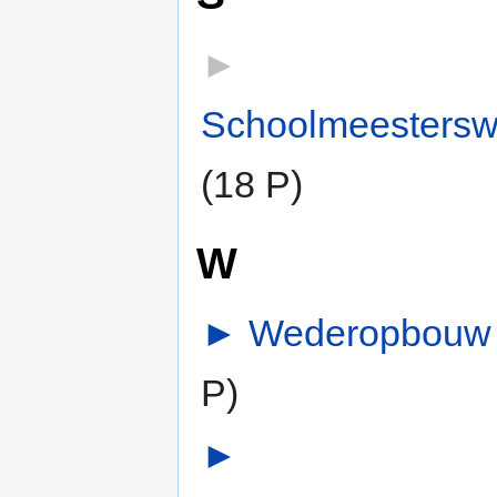
►
Schoolmeestersw
(18 P)
W
►
Wederopbouw
P)
►