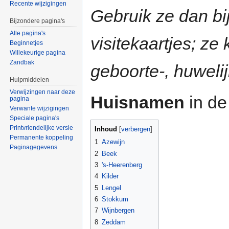
Recente wijzigingen
Gebruik ze dan bij
Bijzondere pagina's
Alle pagina's
visitekaartjes; z
Beginnetjes
Willekeurige pagina
Zandbak
geboorte-, huwelij
Hulpmiddelen
Verwijzingen naar deze
Huisnamen
in de
pagina
Verwante wijzigingen
Speciale pagina's
Printvriendelijke versie
Inhoud
[
verbergen
]
Permanente koppeling
1
Azewijn
Paginagegevens
2
Beek
3
's-Heerenberg
4
Kilder
5
Lengel
6
Stokkum
7
Wijnbergen
8
Zeddam