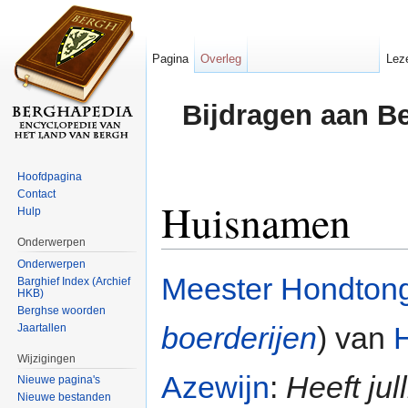
Pagina
Overleg
Lez
Bijdragen aan B
Hoofdpagina
Contact
Huisnamen
Hulp
Onderwerpen
Ga naar:
navigatie
,
zoeken
Onderwerpen
Meester Hondton
Barghief Index (Archief
HKB)
Berghse woorden
boerderijen
) van
Jaartallen
Wijzigingen
Azewijn
:
Heeft jul
Nieuwe pagina's
Nieuwe bestanden