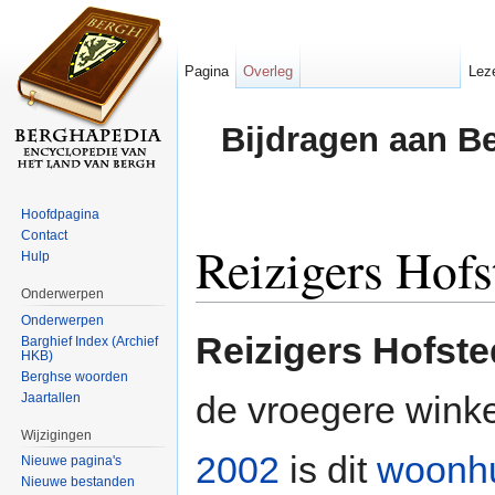
Pagina
Overleg
Lez
Bijdragen aan B
Hoofdpagina
Contact
Reizigers Hofs
Hulp
Onderwerpen
Ga naar:
navigatie
,
zoeken
Onderwerpen
Reizigers Hofst
Barghief Index (Archief
HKB)
Berghse woorden
de vroegere winke
Jaartallen
Wijzigingen
2002
is dit
woonh
Nieuwe pagina's
Nieuwe bestanden