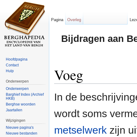
Pagina
Overleg
Lez
Bijdragen aan B
Hoofdpagina
Contact
Voeg
Hulp
Onderwerpen
Ga naar:
navigatie
,
zoeken
Onderwerpen
In de beschrijvin
Barghief Index (Archief
HKB)
Berghse woorden
wordt soms verm
Jaartallen
Wijzigingen
metselwerk
zijn u
Nieuwe pagina's
Nieuwe bestanden