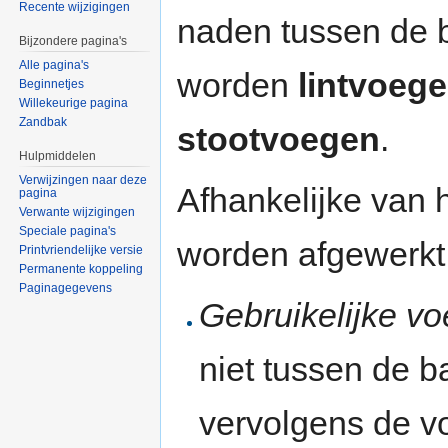
Recente wijzigingen
naden tussen de 
Bijzondere pagina's
Alle pagina's
worden
lintvoeg
Beginnetjes
Willekeurige pagina
Zandbak
stootvoegen
.
Hulpmiddelen
Verwijzingen naar deze
Afhankelijke van
pagina
Verwante wijzigingen
Speciale pagina's
worden afgewerkt,
Printvriendelijke versie
Permanente koppeling
Paginagegevens
Gebruikelijke v
niet tussen de b
vervolgens de v