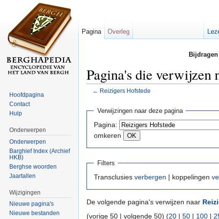
Pagina
Overleg
Lez
Bijdragen
Pagina's die verwijzen 
←
Reizigers Hofstede
Hoofdpagina
Ga naar:
navigatie
,
zoeken
Contact
Verwijzingen naar deze pagina
Hulp
Pagina:
Onderwerpen
omkeren
Onderwerpen
Barghief Index (Archief
HKB)
Filters
Berghse woorden
Jaartallen
Transclusies
verbergen
| koppelingen
ve
Wijzigingen
De volgende pagina's verwijzen naar
Reiz
Nieuwe pagina's
Nieuwe bestanden
(vorige 50 | volgende 50) (
20
|
50
|
100
|
2