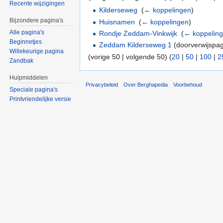
Recente wijzigingen
Kilderseweg
‎
(
← koppelingen
)
Bijzondere pagina's
Huisnamen
‎
(
← koppelingen
)
Alle pagina's
Rondje Zeddam-Vinkwijk
‎
(
← koppelin
Beginnetjes
Zeddam Kilderseweg 1
(doorverwijspag
Willekeurige pagina
(vorige 50 | volgende 50) (
20
|
50
|
100
|
2
Zandbak
Hulpmiddelen
Privacybeleid
Over Berghapedia
Voorbehoud
Speciale pagina's
Printvriendelijke versie