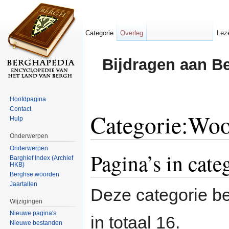
Categorie
Overleg
Lez
Bijdragen aan B
Hoofdpagina
Contact
Categorie:Wo
Hulp
Onderwerpen
Ga naar:
navigatie
,
zoeken
Onderwerpen
Pagina’s in ca
Barghief Index (Archief
HKB)
Berghse woorden
Jaartallen
Deze categorie be
Wijzigingen
Nieuwe pagina's
in totaal 16.
Nieuwe bestanden