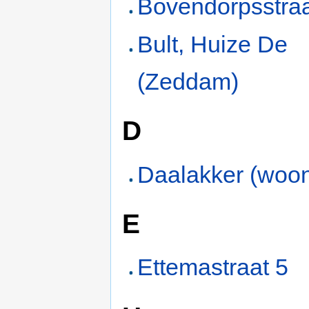
Bovendorpsstraa
Bult, Huize De
(Zeddam)
D
Daalakker (woon
E
Ettemastraat 5