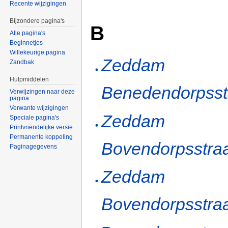
Recente wijzigingen
Bijzondere pagina's
B
Alle pagina's
Beginnetjes
Willekeurige pagina
Zeddam
Zandbak
Hulpmiddelen
Benedendorpsstr
Verwijzingen naar deze
pagina
Verwante wijzigingen
Zeddam
Speciale pagina's
Printvriendelijke versie
Permanente koppeling
Bovendorpsstraa
Paginagegevens
Zeddam
Bovendorpsstraa