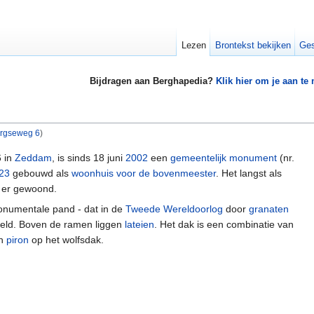
Lezen
Brontekst bekijken
Ges
Bijdragen aan Berghapedia?
Klik hier om je aan te
rgseweg 6
)
 in
Zeddam
, is sinds 18 juni
2002
een
gemeentelijk monument
(nr.
23
gebouwd als
woonhuis voor de bovenmeester
. Het langst als
er gewoond.
onumentale pand - dat in de
Tweede Wereldoorlog
door
granaten
steld. Boven de ramen liggen
lateien
. Het dak is een combinatie van
en
piron
op het wolfsdak.