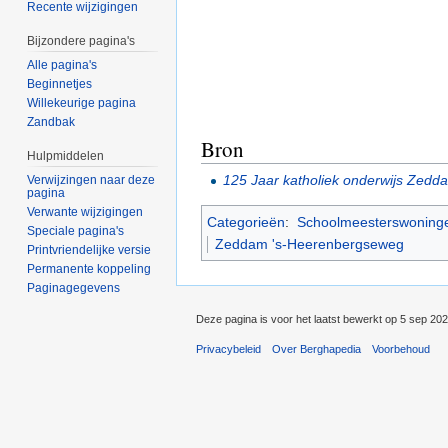
Recente wijzigingen
Bijzondere pagina's
Alle pagina's
Beginnetjes
Willekeurige pagina
Zandbak
Bron
Hulpmiddelen
125 Jaar katholiek onderwijs Zedda
Verwijzingen naar deze
pagina
Verwante wijzigingen
Categorieën
:
Schoolmeesterswoning
Speciale pagina's
Zeddam 's-Heerenbergseweg
Printvriendelijke versie
Permanente koppeling
Paginagegevens
Deze pagina is voor het laatst bewerkt op 5 sep 20
Privacybeleid
Over Berghapedia
Voorbehoud