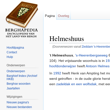
Pagina
Overleg
Helmeshuus
(Doorverwezen vanaf
Zeddam 's-Heerenbe
Hoofdpagina
Ga naar:
navigatie
,
zoeken
Contact
'
t Helmeshuus
,
's-Heerenbergseweg
6
Hulp
104). Het vrijstaande woonhuis is in
19
Onderwerpen
hoofdonderwijzer
heeft
Antoon Helmes
Onderwerpen
In
1992
heeft Henk van Ampting het m
Barghief Index (Archief
werd getroffen - in de oude glorie her
HKB)
een
zadeldak en een wolfsdak
, met e
Berghse woorden
Jaartallen
Wijzigingen
Nieuwe pagina's
Nieuwe bestanden