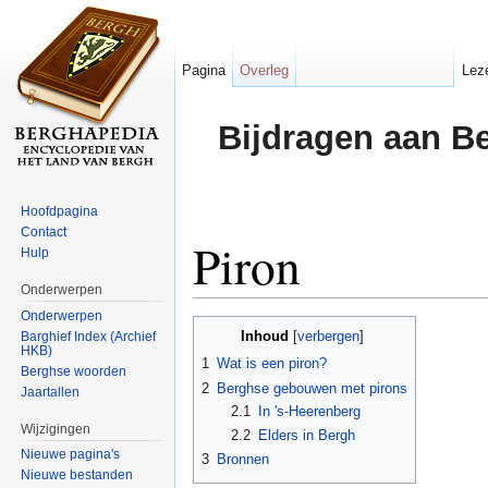
Pagina
Overleg
Lez
Bijdragen aan B
Hoofdpagina
Contact
Piron
Hulp
Onderwerpen
Ga naar:
navigatie
,
zoeken
Onderwerpen
Inhoud
Barghief Index (Archief
[
verbergen
]
HKB)
1
Wat is een piron?
Berghse woorden
2
Berghse gebouwen met pirons
Jaartallen
2.1
In 's-Heerenberg
Wijzigingen
2.2
Elders in Bergh
Nieuwe pagina's
3
Bronnen
Nieuwe bestanden