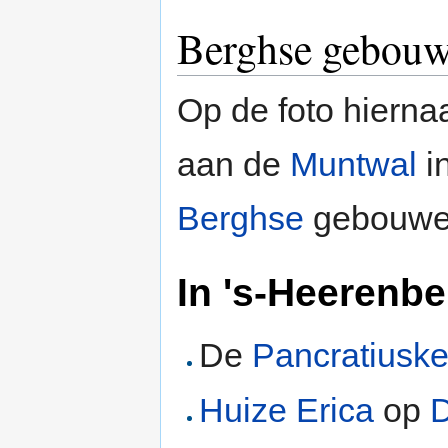
Berghse gebouw
Op de foto hierna
aan de
Muntwal
i
Berghse
gebouwen
In 's-Heerenbe
De
Pancratiuske
Huize Erica
op
D