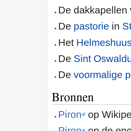
De dakkapellen
De
pastorie
in
S
Het
Helmeshuu
De
Sint Oswald
De
voormalige p
Bronnen
Piron
op Wikipe
Piron
op de enc