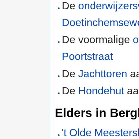
De
onderwijzer
Doetinchemsew
De voormalige
o
Poortstraat
De
Jachttoren
a
De
Hondehut
aa
Elders in Berg
't Olde Meester