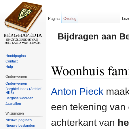
Pagina
Overleg
Lez
Bijdragen aan B
Hoofdpagina
Contact
Woonhuis fami
Hulp
Onderwerpen
Ga naar:
navigatie
,
zoeken
Onderwerpen
Anton Pieck
maak
Barghief Index (Archief
HKB)
Berghse woorden
een tekening van
Jaartallen
Wijzigingen
achterkant van
he
Nieuwe pagina's
Nieuwe bestanden