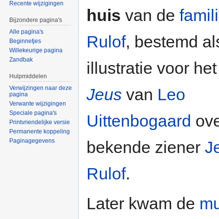
Recente wijzigingen
huis
van de
famil
Bijzondere pagina's
Alle pagina's
Rulof
, bestemd al
Beginnetjes
Willekeurige pagina
Zandbak
illustratie voor he
Hulpmiddelen
Verwijzingen naar deze
Jeus
van
Leo
pagina
Verwante wijzigingen
Speciale pagina's
Uittenbogaard
ove
Printvriendelijke versie
Permanente koppeling
Paginagegevens
bekende ziener
J
Rulof
.
Later kwam de
mu