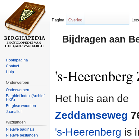
Pagina
Overleg
Lez
Bijdragen aan B
Hoofdpagina
Contact
's-Heerenberg
Hulp
Onderwerpen
Ga naar:
navigatie
,
zoeken
Onderwerpen
Het huis aan de
Barghief Index (Archief
HKB)
Berghse woorden
Zeddamseweg
7
Jaartallen
Wijzigingen
's-Heerenberg
is i
Nieuwe pagina's
Nieuwe bestanden