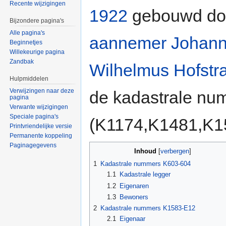
Recente wijzigingen
1922
gebouwd do
Bijzondere pagina's
Alle pagina's
aannemer
Johan
Beginnetjes
Willekeurige pagina
Zandbak
Wilhelmus Hofstr
Hulpmiddelen
Verwijzingen naar deze
de kadastrale n
pagina
Verwante wijzigingen
Speciale pagina's
(K1174,K1481,K15
Printvriendelijke versie
Permanente koppeling
Paginagegevens
Inhoud
[
verbergen
]
1
Kadastrale nummers K603-604
1.1
Kadastrale legger
1.2
Eigenaren
1.3
Bewoners
2
Kadastrale nummers K1583-E12
2.1
Eigenaar