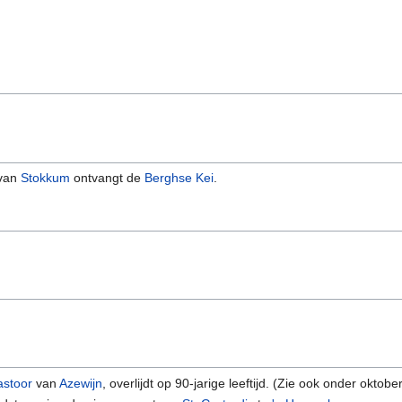
van
Stokkum
ontvangt de
Berghse Kei
.
astoor
van
Azewijn
, overlijdt op 90-jarige leeftijd. (Zie ook onder oktober