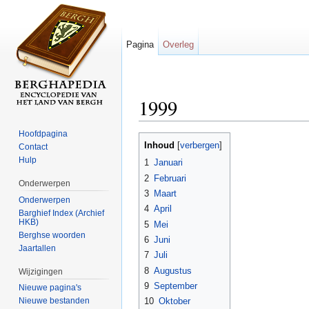
Pagina
Overleg
1999
Ga naar:
navigatie
,
zoeken
Hoofdpagina
Inhoud
[
verbergen
]
Contact
Hulp
1
Januari
2
Februari
Onderwerpen
3
Maart
Onderwerpen
4
April
Barghief Index (Archief
HKB)
5
Mei
Berghse woorden
6
Juni
Jaartallen
7
Juli
8
Augustus
Wijzigingen
9
September
Nieuwe pagina's
10
Oktober
Nieuwe bestanden