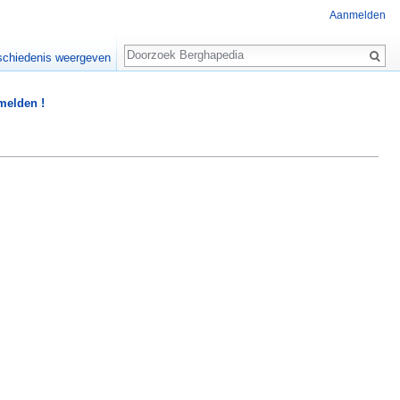
Aanmelden
Zoeken
chiedenis weergeven
 melden !