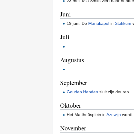
23 mei: Mia Smits viert haar honde
Juni
19 juni: De
Mariakapel
in
Stokkum
w
Juli
Augustus
September
Gouden Handen
sluit zijn deuren.
Oktober
Het Mattheüsplein in
Azewijn
wordt
November