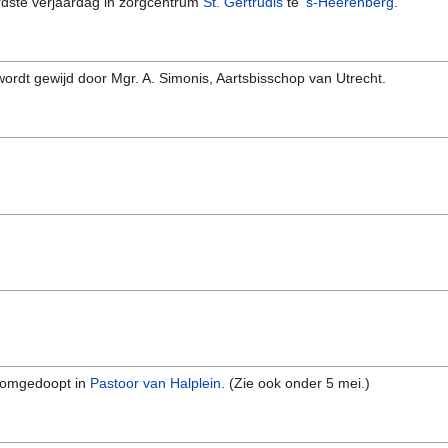
rdste verjaardag in zorgcentrum
St. Gertrudis
te
's-Heerenberg
.
ordt gewijd door Mgr. A. Simonis, Aartsbisschop van Utrecht.
 omgedoopt in
Pastoor van Halplein
. (Zie ook onder 5 mei.)