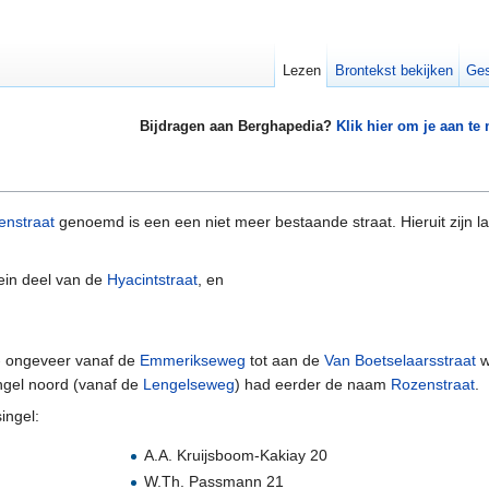
Lezen
Brontekst bekijken
Ges
Bijdragen aan Berghapedia?
Klik hier om je aan te
enstraat
genoemd is een een niet meer bestaande straat. Hieruit zijn la
ein deel van de
Hyacintstraat
, en
 - ongeveer vanaf de
Emmerikseweg
tot aan de
Van Boetselaarsstraat
w
ingel noord (vanaf de
Lengelseweg
) had eerder de naam
Rozenstraat
.
ingel:
A.A. Kruijsboom-Kakiay 20
W.Th. Passmann 21