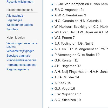
Recente wijzigingen
E.Chr. van Kempen en H. van Ke
E.A.C. Angenent 2d
Bijzondere pagina's
A.W.R. Hendriksen 3
Alle pagina's
Beginnetjes
H.G. Geurds en H.N. Geurds 4
Willekeurige pagina
W. Hakfoort-Spekking en C.J. Hakf
Zandbak
W.G. van Hal, H.W. Dijker en A.H.M
W.J. Peters 7
Hulpmiddelen
J.J. Teeling en J.G. Nuij 8
Verwijzingen naar deze
pagina
A.H. en J.Th.M. Angenent en P.W.
Verwante wijzigingen
P. Versteeg en G. te Brake 10
Speciale pagina's
G.P. Kersten 11
Printvriendelijke versie
Permanente koppeling
J.H. Hageman 12
Paginagegevens
A.H. Nuij-Fingerhut en H.A.H. Jan
Th.A. Mulder 14
A. Kaak 15
G.J. Vogel 16
L.W. Wijnands 17
A.C. Stienizen 19