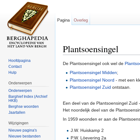
Pagina
Overleg
Plantsoensingel
Ga naar:
navigatie
,
zoeken
Hoofdpagina
De Plantsoensingel ook wel de
Plantso
Contact
Plantsoensingel Midden
;
Hulp
Plantsoensingel Noord
- met een kl
Onderwerpen
Plantsoensingel Zuid
ontstaan.
Onderwerpen
Barghief Index (Archief
HKB)
Een deel van de Plantsoensingel Zuid
Berghse woorden
Het noordelijk deel van de Plantsoens
Jaartallen
In 1959 woonden er aan de Plantsoens
Wijzigingen
J.W. Huiskamp 2
Nieuwe pagina's
Nieuwe bestanden
P.W. Löevering 2a