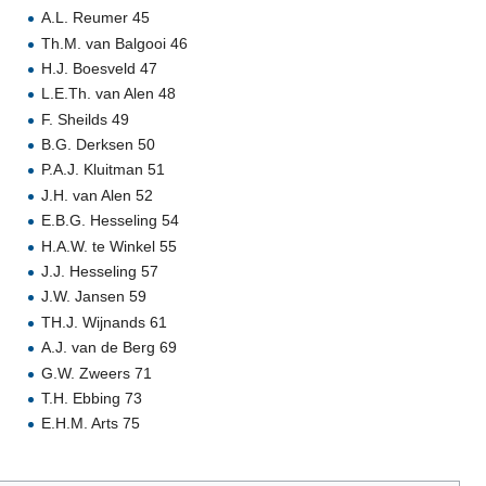
A.L. Reumer 45
Th.M. van Balgooi 46
H.J. Boesveld 47
L.E.Th. van Alen 48
F. Sheilds 49
B.G. Derksen 50
P.A.J. Kluitman 51
J.H. van Alen 52
E.B.G. Hesseling 54
H.A.W. te Winkel 55
J.J. Hesseling 57
J.W. Jansen 59
TH.J. Wijnands 61
A.J. van de Berg 69
G.W. Zweers 71
T.H. Ebbing 73
E.H.M. Arts 75