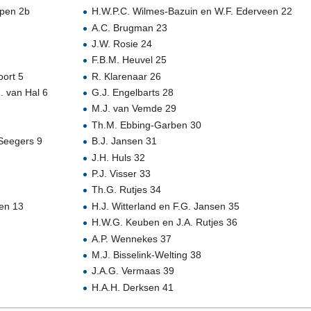
mpen 2b
H.W.P.C. Wilmes-Bazuin en W.F. Ederveen 22
A.C. Brugman 23
J.W. Rosie 24
F.B.M. Heuvel 25
oort 5
R. Klarenaar 26
. van Hal 6
G.J. Engelbarts 28
M.J. van Vemde 29
Th.M. Ebbing-Garben 30
 Seegers 9
B.J. Jansen 31
J.H. Huls 32
P.J. Visser 33
Th.G. Rutjes 34
sen 13
H.J. Witterland en F.G. Jansen 35
H.W.G. Keuben en J.A. Rutjes 36
A.P. Wennekes 37
M.J. Bisselink-Welting 38
J.A.G. Vermaas 39
H.A.H. Derksen 41