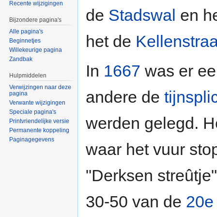
Recente wijzigingen
de
Stadswal
en h
Bijzondere pagina's
Alle pagina's
het de
Kellenstraa
Beginnetjes
Willekeurige pagina
Zandbak
In
1667
was er ee
Hulpmiddelen
Verwijzingen naar deze
andere de
tijnspl
pagina
Verwante wijzigingen
Speciale pagina's
werden gelegd. He
Printvriendelijke versie
Permanente koppeling
Paginagegevens
waar het vuur sto
"Derksen streûtje
30-50 van de
20e