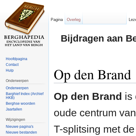
Pagina
Overleg
Lez
Bijdragen aan B
Hoofdpagina
Contact
Op den Brand
Hulp
Onderwerpen
Ga naar:
navigatie
,
zoeken
Onderwerpen
Op den Brand
is 
Barghief Index (Archief
HKB)
Berghse woorden
oude centrum va
Jaartallen
Wijzigingen
T-splitsing met d
Nieuwe pagina's
Nieuwe bestanden