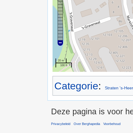
20 m
100 ft
Categorie
:
Straten 's-Hee
Deze pagina is voor he
Privacybeleid
Over Berghapedia
Voorbehoud