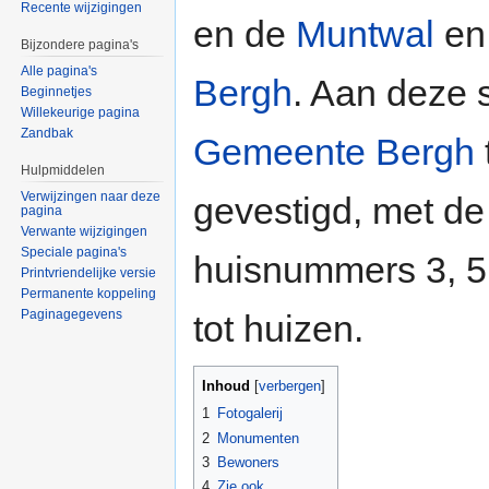
Recente wijzigingen
en de
Muntwal
en 
Bijzondere pagina's
Alle pagina's
Bergh
. Aan deze s
Beginnetjes
Willekeurige pagina
Zandbak
Gemeente Bergh
Hulpmiddelen
Verwijzingen naar deze
gevestigd, met d
pagina
Verwante wijzigingen
Speciale pagina's
huisnummers 3, 5 
Printvriendelijke versie
Permanente koppeling
Paginagegevens
tot huizen.
Inhoud
[
verbergen
]
1
Fotogalerij
2
Monumenten
3
Bewoners
4
Zie ook