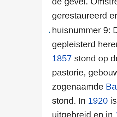
de gevel. Omst
gerestaureerd en
huisnummer 9:
gepleisterd here
1857
stond op d
pastorie, gebou
zogenaamde
Ba
stond. In
1920
is
uitgebreid en in