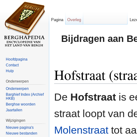
Pagina
Overleg
Lez
Bijdragen aan B
Hoofdpagina
Contact
Hofstraat (stra
Hulp
Onderwerpen
Ga naar:
navigatie
,
zoeken
Onderwerpen
De
Hofstraat
is e
Barghief Index (Archief
HKB)
Berghse woorden
straat loopt van d
Jaartallen
Wijzigingen
Molenstraat
tot aa
Nieuwe pagina's
Nieuwe bestanden