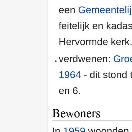
een
Gemeenteli
feitelijk en kad
Hervormde kerk
verdwenen:
Gro
1964
- dit stond
en 6.
Bewoners
In
1959
woonden 