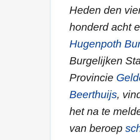
Heden den vier
honderd acht e
Hugenpoth
Bu
Burgelijken St
Provincie
Geld
Beerthuijs
, vi
het na te melde
van beroep
sc