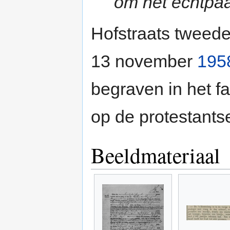
om het echtpaa
Hofstraats tweed
13 november
195
begraven in het fa
op de protestants
Beeldmateriaal