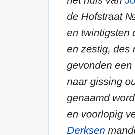
de Hofstraat №
en twintigsten
en zestig, des 
gevonden een k
naar gissing o
genaamd worde
en voorlopig ve
Derksen
mande