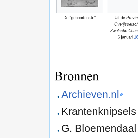
De "geboorteakte"
Uit de
Provin
Overĳsselsc
Zwolsche Cour
6 januari
1
Bronnen
Archieven.nl
Krantenknipsel
G. Bloemendaal