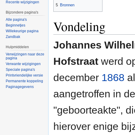
Recente wijzigingen
5
Bronnen
Bijzondere pagina's
Alle pagina's
Vondeling
Beginnetjes
Willekeurige pagina
Zandbak
Johannes Wilhe
Hulpmiddelen
Verwijzingen naar deze
Hofstraat
werd o
pagina
Verwante wijzigingen
Speciale pagina's
december
1868
a
Printvriendelijke versie
Permanente koppeling
Paginagegevens
aangetroffen in d
"geboorteakte", di
hierover enige bij