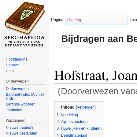
Pagina
Overleg
Lez
Bijdragen aan B
Hoofdpagina
Contact
Hofstraat, Jo
Hulp
Onderwerpen
(Doorverwezen van
Onderwerpen
Barghief Index (Archief
HKB)
Ga naar:
navigatie
,
zoeken
Berghse woorden
Inhoud
[
verbergen
]
Jaartallen
1
Vondeling
Wijzigingen
2
Zijn levensloop
Nieuwe pagina's
3
Huwelijken en kinderen
Nieuwe bestanden
4
Beeldmateriaal