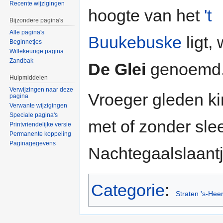
Recente wijzigingen
hoogte van het
't
Bijzondere pagina's
Alle pagina's
Buukebuske
ligt,
Beginnetjes
Willekeurige pagina
Zandbak
De Glei
genoemd
Hulpmiddelen
Verwijzingen naar deze
Vroeger gleden k
pagina
Verwante wijzigingen
Speciale pagina's
met of zonder sle
Printvriendelijke versie
Permanente koppeling
Paginagegevens
Nachtegaalslaantj
Categorie
:
Straten 's-Hee