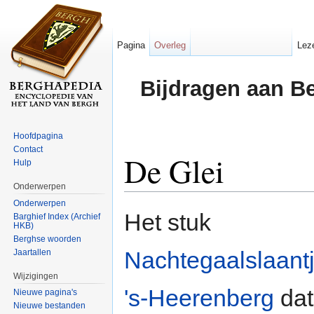
Pagina
Overleg
Lez
Bijdragen aan B
Hoofdpagina
Contact
De Glei
Hulp
Onderwerpen
Ga naar:
navigatie
,
zoeken
Onderwerpen
Het stuk
Barghief Index (Archief
HKB)
Berghse woorden
Nachtegaalslaant
Jaartallen
Wijzigingen
's-Heerenberg
dat
Nieuwe pagina's
Nieuwe bestanden