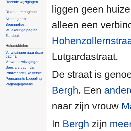
Recente wijzigingen
liggen geen huize
Bijzondere pagina's
Alle pagina's
alleen een verbin
Beginnetjes
Willekeurige pagina
Zandbak
Hohenzollernstraa
Hulpmiddelen
Verwijzingen naar deze
Lutgardastraat.
pagina
Verwante wijzigingen
Speciale pagina's
De straat is gen
Printvriendelijke versie
Permanente koppeling
Paginagegevens
Bergh
. Een
andere
naar zijn vrouw
M
In
Bergh
zijn
meer