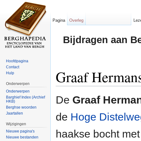
Pagina
Overleg
Lez
Bijdragen aan B
Hoofdpagina
Contact
Graaf Hermans
Hulp
Onderwerpen
Ga naar:
navigatie
,
zoeken
Onderwerpen
De
Graaf Herman
Barghief Index (Archief
HKB)
Berghse woorden
de
Hoge Distelwe
Jaartallen
Wijzigingen
haakse bocht me
Nieuwe pagina's
Nieuwe bestanden