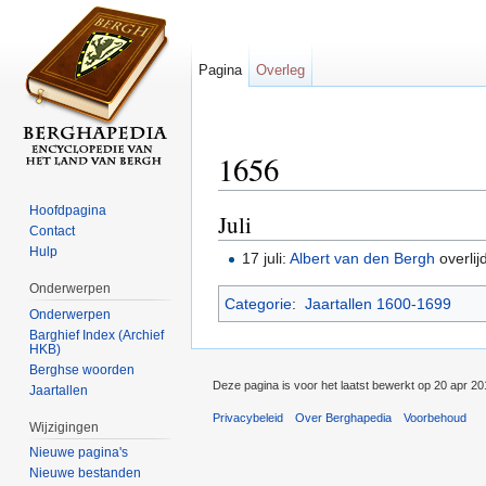
Pagina
Overleg
1656
Ga naar:
navigatie
,
zoeken
Hoofdpagina
Juli
Contact
Hulp
17 juli:
Albert van den Bergh
overlij
Onderwerpen
Categorie
:
Jaartallen 1600-1699
Onderwerpen
Barghief Index (Archief
HKB)
Berghse woorden
Deze pagina is voor het laatst bewerkt op 20 apr 2
Jaartallen
Privacybeleid
Over Berghapedia
Voorbehoud
Wijzigingen
Nieuwe pagina's
Nieuwe bestanden