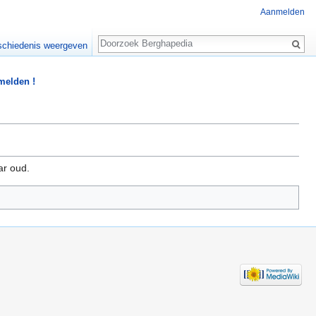
Aanmelden
Zoeken
chiedenis weergeven
 melden !
aar oud.