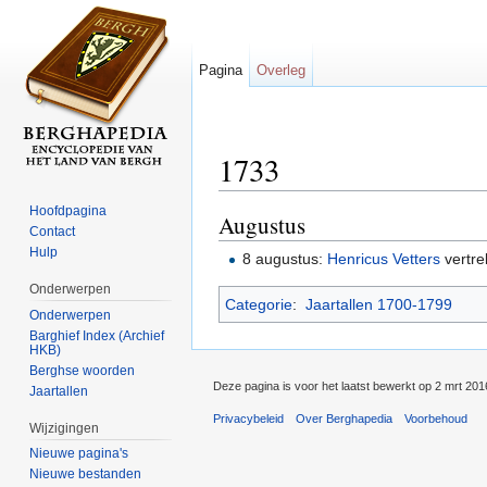
Pagina
Overleg
1733
Ga naar:
navigatie
,
zoeken
Hoofdpagina
Augustus
Contact
Hulp
8 augustus:
Henricus Vetters
vertre
Onderwerpen
Categorie
:
Jaartallen 1700-1799
Onderwerpen
Barghief Index (Archief
HKB)
Berghse woorden
Deze pagina is voor het laatst bewerkt op 2 mrt 20
Jaartallen
Privacybeleid
Over Berghapedia
Voorbehoud
Wijzigingen
Nieuwe pagina's
Nieuwe bestanden