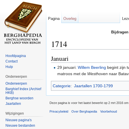
Pagina
Overleg
Lez
Bijdragen
1714
Ga naar:
navigatie
,
zoeken
Hoofdpagina
Januari
Contact
Hulp
29 januari:
Willem Beerling
begint zijn 
matroos met de
Westhoven
naar Batav
Onderwerpen
Onderwerpen
Categorie
:
Jaartallen 1700-1799
Barghief Index (Archief
HKB)
Berghse woorden
Deze pagina is voor het laatst bewerkt op 2 mrt 2016 om
Jaartallen
Privacybeleid
Over Berghapedia
Voorbehoud
Wijzigingen
Nieuwe pagina's
Nieuwe bestanden