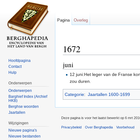
Pagina
Overleg
1672
Ga naar:
navigatie
,
zoeken
Hoofdpagina
juni
Contact
Hulp
12 juni:Het leger van de Franse kon
zou duren.
Onderwerpen
Onderwerpen
Categorie
:
Jaartallen 1600-1699
Barghief Index (Archief
HKB)
Berghse woorden
Jaartallen
Deze pagina is voor het laatst bewerkt op 6 mrt 20
Wijzigingen
Privacybeleid
Over Berghapedia
Voorbehoud
Nieuwe pagina's
Nieuwe bestanden