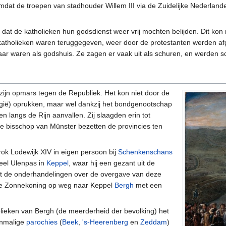
mdat de troepen van stadhouder Willem III via de Zuidelijke Nederla
dat de katholieken hun godsdienst weer vrij mochten belijden. Dit kon n
atholieken waren teruggegeven, weer door de protestanten werden afg
aar waren als godshuis. Ze zagen er vaak uit als schuren, en werden
zijn opmars tegen de Republiek. Het kon niet door de
gië) oprukken, maar wel dankzij het bondgenootschap
n langs de Rijn aanvallen. Zij slaagden erin tot
de bisschop van Münster bezetten de provincies ten
rok Lodewijk XIV in eigen persoon bij
Schenkenschans
teel Ulenpas in
Keppel
, waar hij een gezant uit de
t de onderhandelingen over de overgave van deze
u de Zonnekoning op weg naar Keppel
Bergh
met een
lieken van Bergh (de meerderheid der bevolking) het
enmalige
parochies
(
Beek
,
's-Heerenberg
en
Zeddam
)