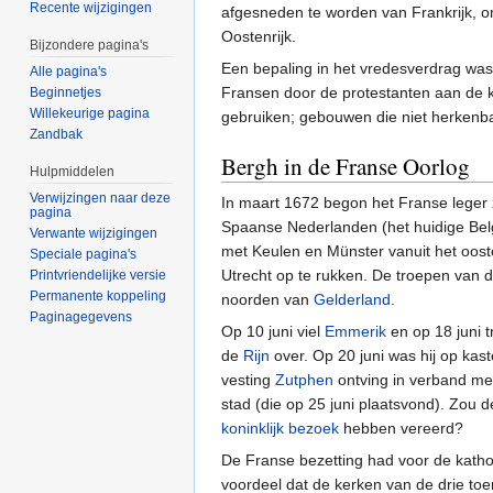
Recente wijzigingen
afgesneden te worden van Frankrijk, o
Oostenrijk.
Bijzondere pagina's
Een bepaling in het vredesverdrag was 
Alle pagina's
Fransen door de protestanten aan de k
Beginnetjes
Willekeurige pagina
gebruiken; gebouwen die niet herkenb
Zandbak
Bergh in de Franse Oorlog
Hulpmiddelen
Verwijzingen naar deze
In maart 1672 begon het Franse leger 
pagina
Spaanse Nederlanden (het huidige Bel
Verwante wijzigingen
met Keulen en Münster vanuit het ooste
Speciale pagina's
Utrecht op te rukken. De troepen van 
Printvriendelijke versie
Permanente koppeling
noorden van
Gelderland
.
Paginagegevens
Op 10 juni viel
Emmerik
en op 18 juni t
de
Rijn
over. Op 20 juni was hij op kas
vesting
Zutphen
ontving in verband me
stad (die op 25 juni plaatsvond). Zo
koninklijk bezoek
hebben vereerd?
De Franse bezetting had voor de katho
voordeel dat de kerken van de drie to