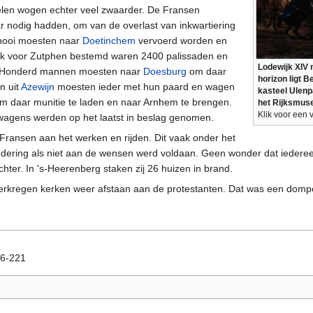
len wogen echter veel zwaarder. De Fransen
 nodig hadden, om van de overlast van inkwartiering
 hooi moesten naar
Doetinchem
vervoerd worden en
ok voor Zutphen bestemd waren 2400 palissaden en
Lodewijk XIV 
. Honderd mannen moesten naar
Doesburg
om daar
horizon ligt 
n uit
Azewijn
moesten ieder met hun paard en wagen
kasteel Ulenpa
m daar munitie te laden en naar Arnhem te brengen.
het Rijksmus
Klik voor een 
wagens werden op het laatst in beslag genomen.
Fransen aan het werken en rijden. Dit vaak onder het
ering als niet aan de wensen werd voldaan. Geen wonder dat iedereen b
chter. In 's-Heerenberg staken zij 26 huizen in brand.
erkregen kerken weer afstaan aan de protestanten. Dat was een dompe
216-221