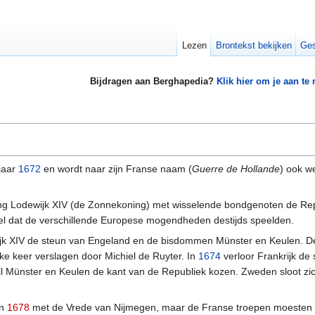
Lezen
Brontekst bekijken
Ges
Bijdragen aan Berghapedia?
Klik hier om je aan te
jaar
1672
en wordt naar zijn Franse naam (
Guerre de Hollande
) ook w
ing Lodewijk XIV (de Zonnekoning) met wisselende bondgenoten de Rep
el dat de verschillende Europese mogendheden destijds speelden.
ijk XIV de steun van Engeland en de bisdommen Münster en Keulen. De
lke keer verslagen door Michiel de Ruyter. In
1674
verloor Frankrijk de 
l Münster en Keulen de kant van de Republiek kozen. Zweden sloot zich 
in
1678
met de Vrede van Nijmegen, maar de Franse troepen moesten zic