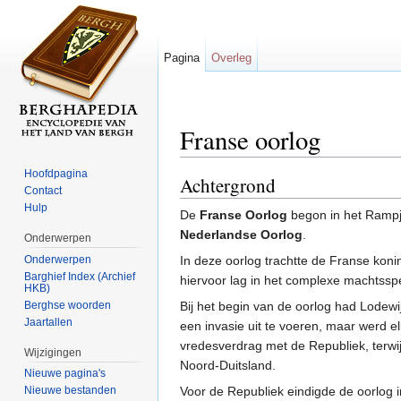
Pagina
Overleg
Franse oorlog
Ga naar:
navigatie
,
zoeken
Hoofdpagina
Achtergrond
Contact
Hulp
De
Franse Oorlog
begon in het Ramp
Nederlandse Oorlog
.
Onderwerpen
Onderwerpen
In deze oorlog trachtte de Franse kon
Barghief Index (Archief
hiervoor lag in het complexe machtssp
HKB)
Berghse woorden
Bij het begin van de oorlog had Lodew
Jaartallen
een invasie uit te voeren, maar werd e
vredesverdrag met de Republiek, terwij
Wijzigingen
Noord-Duitsland.
Nieuwe pagina's
Voor de Republiek eindigde de oorlog 
Nieuwe bestanden