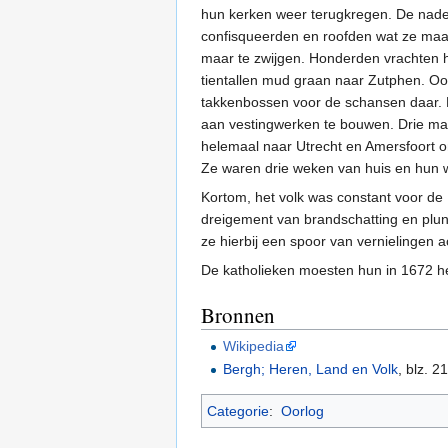
hun kerken weer terugkregen. De nade
confisqueerden en roofden wat ze maar
maar te zwijgen. Honderden vrachten
tientallen mud graan naar Zutphen. O
takkenbossen voor de schansen daar
aan vestingwerken te bouwen. Drie ma
helemaal naar Utrecht en Amersfoort o
Ze waren drie weken van huis en hun 
Kortom, het volk was constant voor de 
dreigement van brandschatting en plund
ze hierbij een spoor van vernielingen a
De katholieken moesten hun in 1672 h
Bronnen
Wikipedia
Bergh; Heren, Land en Volk
, blz. 
Categorie
:
Oorlog