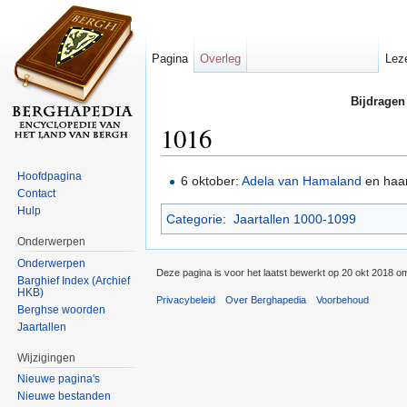
Pagina
Overleg
Lez
Bijdragen
1016
Ga naar:
navigatie
,
zoeken
Hoofdpagina
6 oktober:
Adela van Hamaland
en haa
Contact
Hulp
Categorie
:
Jaartallen 1000-1099
Onderwerpen
Onderwerpen
Deze pagina is voor het laatst bewerkt op 20 okt 2018 o
Barghief Index (Archief
HKB)
Privacybeleid
Over Berghapedia
Voorbehoud
Berghse woorden
Jaartallen
Wijzigingen
Nieuwe pagina's
Nieuwe bestanden