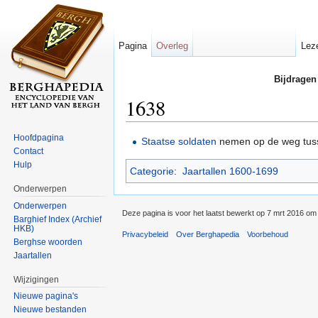
Pagina
Overleg
Lez
Bijdragen
1638
Ga naar:
navigatie
,
zoeken
Hoofdpagina
Staatse soldaten
nemen op de weg tu
Contact
Hulp
Categorie
:
Jaartallen 1600-1699
Onderwerpen
Onderwerpen
Deze pagina is voor het laatst bewerkt op 7 mrt 2016 om
Barghief Index (Archief
HKB)
Privacybeleid
Over Berghapedia
Voorbehoud
Berghse woorden
Jaartallen
Wijzigingen
Nieuwe pagina's
Nieuwe bestanden