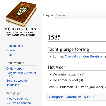
Pagina
Overleg
1585
Ga naar:
navigatie
,
zoeken
Hoofdpagina
Tachtigjarige Oorlog
Contact
Hulp
23 mei:
Oswald van den Bergh
en z
Onderwerpen
Het weer
Onderwerpen
Barghief Index (Archief
De winter is zacht (3)
HKB)
De zomer is koel (3)
Berghse woorden
Jaartallen
Bron: J. Buisman - Duizend jaar weer,
Wijzigingen
Categorie
:
Jaartallen 1500-1599
Nieuwe pagina's
Nieuwe bestanden