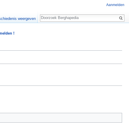
Aanmelden
Zoeken
chiedenis weergeven
 melden !