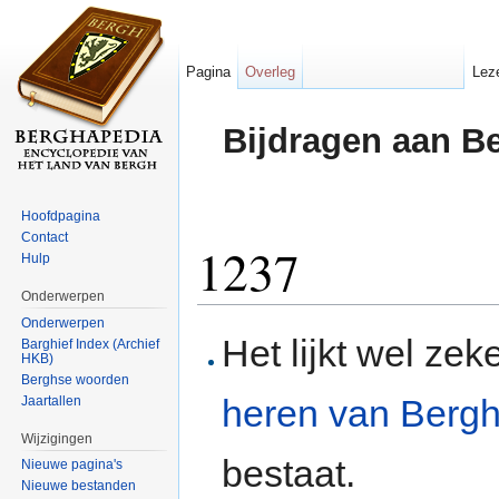
Pagina
Overleg
Lez
Bijdragen aan B
Hoofdpagina
Contact
1237
Hulp
Onderwerpen
Ga naar:
navigatie
,
zoeken
Onderwerpen
Het lijkt wel ze
Barghief Index (Archief
HKB)
Berghse woorden
heren van Berg
Jaartallen
Wijzigingen
bestaat.
Nieuwe pagina's
Nieuwe bestanden