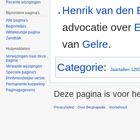
Recente wijzigingen
Henrik van den 
Bijzondere pagina's
Alle pagina's
advocatie over
Beginnetjes
Willekeurige pagina
Zandbak
van
Gelre
.
Hulpmiddelen
Verwijzingen naar deze
pagina
Categorie
:
Verwante wijzigingen
Jaartallen 120
Speciale pagina's
Printvriendelijke versie
Permanente koppeling
Paginagegevens
Deze pagina is voor h
Privacybeleid
Over Berghapedia
Voorbehoud