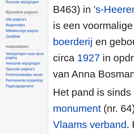
Recente wijzigingen
B463) in
's-Heere
Bijzondere pagina's
Alle pagina's
is een voormalige
Beginnetjes
Willekeurige pagina
Zandbak
boerderij
en gebo
Hulpmiddelen
Verwijzingen naar deze
circa
1927
in opdr
pagina
Verwante wijzigingen
Speciale pagina's
van Anna Bosman
Printvriendelijke versie
Permanente koppeling
Paginagegevens
Het pand is sinds
monument
(nr. 64
Vlaams verband
.