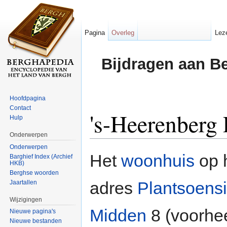
Pagina
Overleg
Lez
Bijdragen aan B
Hoofdpagina
Contact
's-Heerenberg
Hulp
Onderwerpen
Ga naar:
navigatie
,
zoeken
Onderwerpen
Het
woonhuis
op 
Barghief Index (Archief
HKB)
Berghse woorden
adres
Plantsoens
Jaartallen
Wijzigingen
Midden
8 (voorhe
Nieuwe pagina's
Nieuwe bestanden