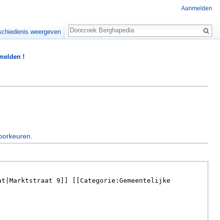
Aanmelden
Zoeken
chiedenis weergeven
 melden !
oorkeuren
.