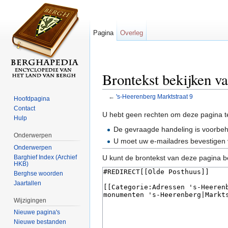
Pagina
Overleg
Brontekst bekijken v
←
's-Heerenberg Marktstraat 9
Hoofdpagina
Ga naar:
navigatie
,
zoeken
Contact
U hebt geen rechten om deze pagina t
Hulp
De gevraagde handeling is voorbe
Onderwerpen
U moet uw e-mailadres bevestigen 
Onderwerpen
Barghief Index (Archief
U kunt de brontekst van deze pagina b
HKB)
Berghse woorden
Jaartallen
Wijzigingen
Nieuwe pagina's
Nieuwe bestanden