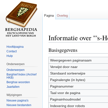
Pagina
Overleg
Informatie over "'s-
Ga naar:
navigatie
,
zoeken
Hoofdpagina
Basisgegevens
Contact
Hulp
Weergegeven paginanaam
Onderwerpen
Verwijst door naar
Onderwerpen
Standaard sorteerwijze
Barghief Index (Archief
HKB)
Paginalengte (in bytes)
Berghse woorden
Paginanummer
Jaartallen
Taal voor de pagina
Wijzigingen
Paginainhoudmodel
Nieuwe pagina's
Nieuwe bestanden
Indexering door robots