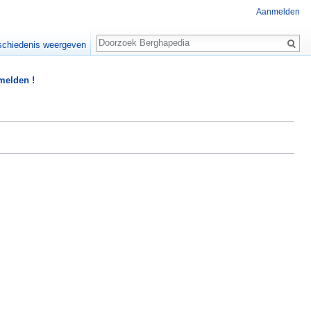
Aanmelden
Zoeken
chiedenis weergeven
 melden !