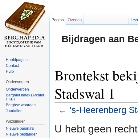
Pagina
Overleg
Lez
Bijdragen aan B
Hoofdpagina
Contact
Brontekst beki
Hulp
Onderwerpen
Stadswal 1
Onderwerpen
Barghief Index (Archief
HKB)
Berghse woorden
←
's-Heerenberg St
Jaartallen
Ga naar:
navigatie
,
zoeken
Wijzigingen
U hebt geen rech
Nieuwe pagina's
Nieuwe bestanden