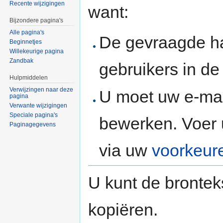
Recente wijzigingen
want:
Bijzondere pagina's
Alle pagina's
De gevraagde h
Beginnetjes
Willekeurige pagina
Zandbak
gebruikers in d
Hulpmiddelen
Verwijzingen naar deze
U moet uw e-mai
pagina
Verwante wijzigingen
Speciale pagina's
bewerken. Voer 
Paginagegevens
via uw
voorkeur
U kunt de brontek
kopiëren.