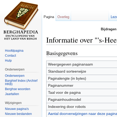
Pagina
Overleg
Lez
Bijdragen
Informatie over "'s-He
Ga naar:
navigatie
,
zoeken
Hoofdpagina
Basisgegevens
Contact
Hulp
Weergegeven paginanaam
Onderwerpen
Standaard sorteerwijze
Onderwerpen
Paginalengte (in bytes)
Barghief Index (Archief
HKB)
Paginanummer
Berghse woorden
Taal voor de pagina
Jaartallen
Paginainhoudmodel
Wijzigingen
Indexering door robots
Nieuwe pagina's
Aantal doorverwijzingen naar deze pagin
Nieuwe bestanden