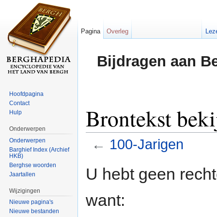
Pagina
Overleg
Lez
Bijdragen aan B
Hoofdpagina
Contact
Brontekst beki
Hulp
Onderwerpen
←
100-Jarigen
Onderwerpen
Barghief Index (Archief
HKB)
Ga naar:
navigatie
,
zoeken
Berghse woorden
U hebt geen rech
Jaartallen
Wijzigingen
want:
Nieuwe pagina's
Nieuwe bestanden