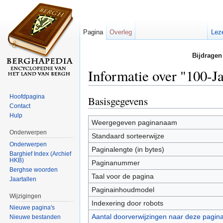
Pagina
Overleg
Lez
Bijdragen
Informatie over "100-J
Ga naar:
navigatie
,
zoeken
Hoofdpagina
Basisgegevens
Contact
Hulp
Weergegeven paginanaam
Onderwerpen
Standaard sorteerwijze
Onderwerpen
Paginalengte (in bytes)
Barghief Index (Archief
HKB)
Paginanummer
Berghse woorden
Taal voor de pagina
Jaartallen
Paginainhoudmodel
Wijzigingen
Indexering door robots
Nieuwe pagina's
Aantal doorverwijzingen naar deze pagin
Nieuwe bestanden