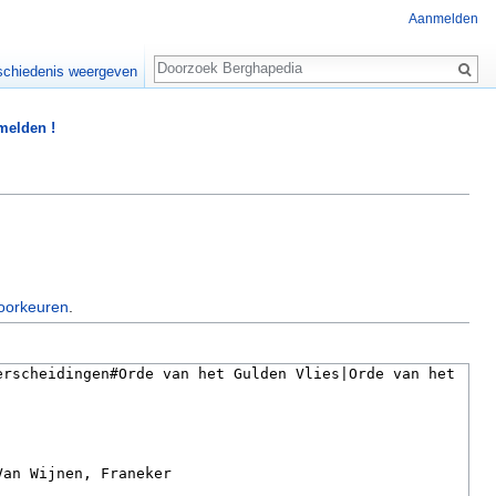
Aanmelden
Zoeken
chiedenis weergeven
 melden !
oorkeuren
.