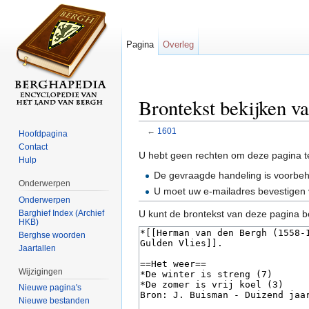
Pagina
Overleg
Brontekst bekijken v
←
1601
Hoofdpagina
Ga naar:
navigatie
,
zoeken
Contact
U hebt geen rechten om deze pagina t
Hulp
De gevraagde handeling is voorbe
Onderwerpen
U moet uw e-mailadres bevestigen 
Onderwerpen
Barghief Index (Archief
U kunt de brontekst van deze pagina b
HKB)
Berghse woorden
Jaartallen
Wijzigingen
Nieuwe pagina's
Nieuwe bestanden