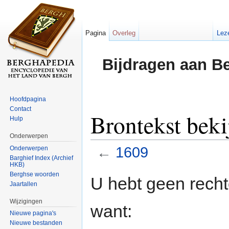
Pagina
Overleg
Lez
Bijdragen aan B
Hoofdpagina
Contact
Brontekst beki
Hulp
Onderwerpen
←
1609
Onderwerpen
Barghief Index (Archief
HKB)
Ga naar:
navigatie
,
zoeken
Berghse woorden
U hebt geen rech
Jaartallen
Wijzigingen
want:
Nieuwe pagina's
Nieuwe bestanden