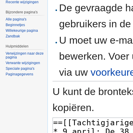
Recente wijzigingen
De gevraagde h
Bijzondere pagina's
Alle pagina's
gebruikers in d
Beginnetjes
Willekeurige pagina
Zandbak
U moet uw e-mai
Hulpmiddelen
bewerken. Voer 
Verwijzingen naar deze
pagina
Verwante wijzigingen
via uw
voorkeur
Speciale pagina's
Paginagegevens
U kunt de brontek
kopiëren.