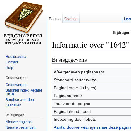
Pagina
Overleg
Lez
Bijdragen
Informatie over "1642"
Ga naar:
navigatie
,
zoeken
Hoofdpagina
Basisgegevens
Contact
Hulp
Weergegeven paginanaam
Onderwerpen
Standaard sorteerwijze
Onderwerpen
Paginalengte (in bytes)
Barghief Index (Archief
HKB)
Paginanummer
Berghse woorden
Taal voor de pagina
Jaartallen
Paginainhoudmodel
Wijzigingen
Indexering door robots
Nieuwe pagina's
Aantal doorverwijzingen naar deze pagin
Nieuwe bestanden