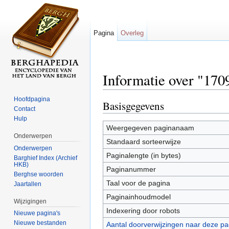
Pagina
Overleg
Informatie over "170
Ga naar:
navigatie
,
zoeken
Hoofdpagina
Basisgegevens
Contact
Hulp
Weergegeven paginanaam
Onderwerpen
Standaard sorteerwijze
Onderwerpen
Paginalengte (in bytes)
Barghief Index (Archief
HKB)
Paginanummer
Berghse woorden
Taal voor de pagina
Jaartallen
Paginainhoudmodel
Wijzigingen
Indexering door robots
Nieuwe pagina's
Nieuwe bestanden
Aantal doorverwijzingen naar deze pa