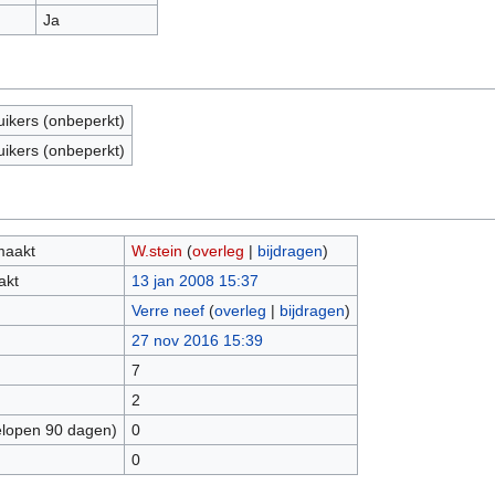
Ja
uikers (onbeperkt)
uikers (onbeperkt)
maakt
W.stein
(
overleg
|
bijdragen
)
akt
13 jan 2008 15:37
Verre neef
(
overleg
|
bijdragen
)
27 nov 2016 15:39
7
2
elopen 90 dagen)
0
0