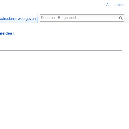
Aanmelden
Zoeken
chiedenis weergeven
 melden !