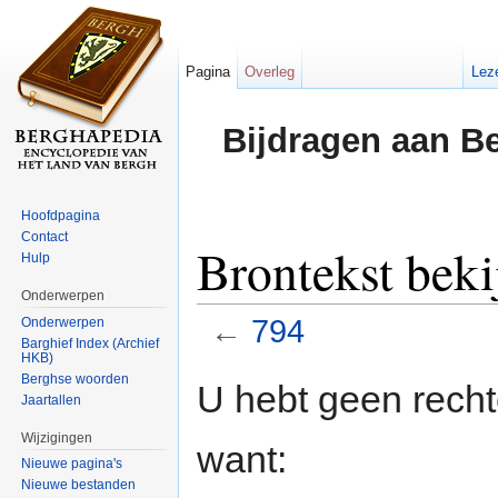
Pagina
Overleg
Lez
Bijdragen aan B
Hoofdpagina
Contact
Brontekst beki
Hulp
Onderwerpen
←
794
Onderwerpen
Barghief Index (Archief
HKB)
Ga naar:
navigatie
,
zoeken
Berghse woorden
U hebt geen rech
Jaartallen
Wijzigingen
want:
Nieuwe pagina's
Nieuwe bestanden