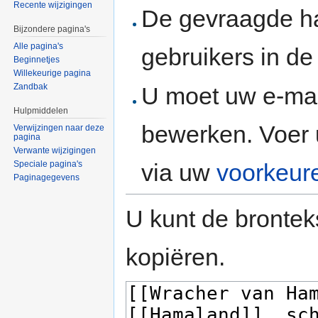
Recente wijzigingen
De gevraagde h
Bijzondere pagina's
Alle pagina's
gebruikers in d
Beginnetjes
Willekeurige pagina
Zandbak
U moet uw e-mai
Hulpmiddelen
bewerken. Voer 
Verwijzingen naar deze
pagina
Verwante wijzigingen
via uw
voorkeur
Speciale pagina's
Paginagegevens
U kunt de brontek
kopiëren.