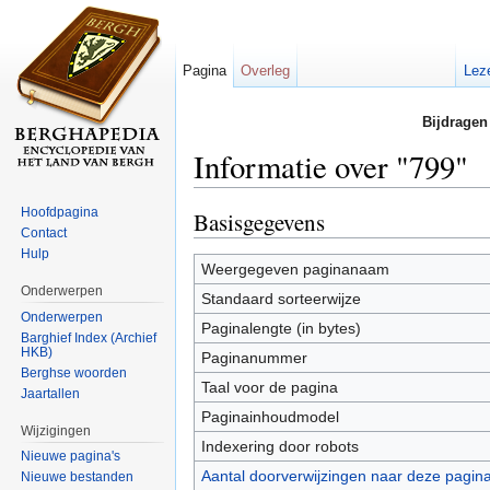
Pagina
Overleg
Lez
Bijdragen
Informatie over "799"
Ga naar:
navigatie
,
zoeken
Hoofdpagina
Basisgegevens
Contact
Hulp
Weergegeven paginanaam
Onderwerpen
Standaard sorteerwijze
Onderwerpen
Paginalengte (in bytes)
Barghief Index (Archief
HKB)
Paginanummer
Berghse woorden
Taal voor de pagina
Jaartallen
Paginainhoudmodel
Wijzigingen
Indexering door robots
Nieuwe pagina's
Aantal doorverwijzingen naar deze pagin
Nieuwe bestanden