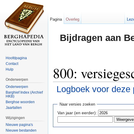
Pagina
Overleg
Lez
Bijdragen aan B
Hoofdpagina
Contact
800: versieges
Hulp
Onderwerpen
Logboek voor deze 
Onderwerpen
Barghief Index (Archief
HKB)
Ga naar:
navigatie
,
zoeken
Berghse woorden
Naar versies zoeken
Jaartallen
Van jaar (en eerder):
Wijzigingen
Nieuwe pagina's
Nieuwe bestanden