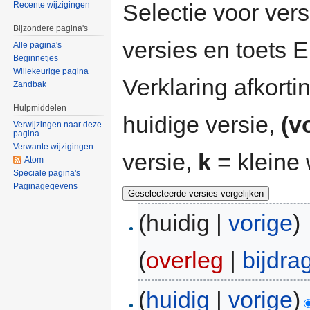
Selectie voor vers
Recente wijzigingen
Bijzondere pagina's
versies en toets
Alle pagina's
Beginnetjes
Willekeurige pagina
Verklaring afkort
Zandbak
Hulpmiddelen
huidige versie,
(v
Verwijzingen naar deze
pagina
Verwante wijzigingen
versie,
k
= kleine 
Atom
Speciale pagina's
Paginagegevens
(huidig |
vorige
)
(
overleg
|
bijdra
(
huidig
|
vorige
)