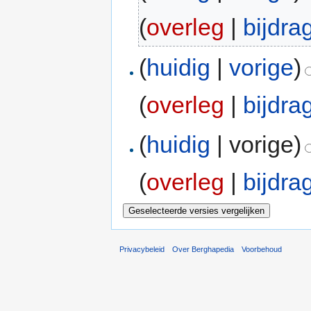
(
overleg
|
bijdra
(
huidig
|
vorige
)
(
overleg
|
bijdra
(
huidig
| vorige)
(
overleg
|
bijdra
Privacybeleid
Over Berghapedia
Voorbehoud