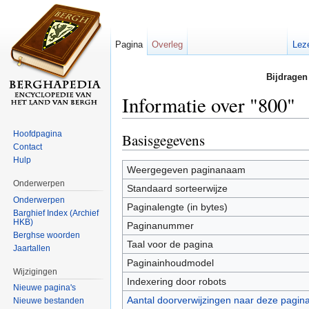
Pagina
Overleg
Lez
Bijdragen
Informatie over "800"
Ga naar:
navigatie
,
zoeken
Hoofdpagina
Basisgegevens
Contact
Hulp
Weergegeven paginanaam
Onderwerpen
Standaard sorteerwijze
Onderwerpen
Paginalengte (in bytes)
Barghief Index (Archief
HKB)
Paginanummer
Berghse woorden
Taal voor de pagina
Jaartallen
Paginainhoudmodel
Wijzigingen
Indexering door robots
Nieuwe pagina's
Aantal doorverwijzingen naar deze pagin
Nieuwe bestanden