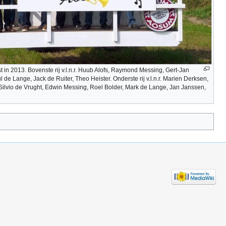
t in 2013. Bovenste rij v.l.n.r. Huub Alofs, Raymond Messing, Gert-Jan
 de Lange, Jack de Ruiter, Theo Heister. Onderste rij v.l.n.r. Marien Derksen,
Silvio de Vrught, Edwin Messing, Roel Bolder, Mark de Lange, Jan Janssen,