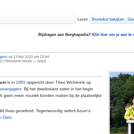
Lezen
Brontekst bekijken
Ges
Bijdragen aan Berghapedia?
Klik hier om je aan te
agen
)
op 13 feb 2023 om 15:44
jz) | Nieuwere versie → (wijz)
sum
is in
1991
opgericht door Theo Wicherink op
ossenjagers
. Bij het dweilorkest zaten in het begin
rk geen meer muziek konden maken bij de plaatselijke
n lid thuis geoefend. Tegenwoordig oefent Azum's
n Dam
.