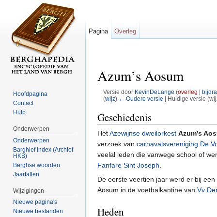
Pagina
Overleg
Azum’s Aosum
Versie door
KevinDeLange
(
overleg
|
bijdr
Hoofdpagina
(
wijz
)
← Oudere versie
| Huidige versie (wi
Contact
Ga naar:
navigatie
,
zoeken
Hulp
Geschiedenis
Onderwerpen
Het
Azewijnse
dweilorkest
Azum’s Ao
Onderwerpen
verzoek van
carnavalsvereniging
De V
Barghief Index (Archief
veelal leden die vanwege school of we
HKB)
Fanfare Sint Joseph
.
Berghse woorden
Jaartallen
De eerste veertien jaar werd er bij ee
Aosum in de voetbalkantine van
Vv De
Wijzigingen
Nieuwe pagina's
Heden
Nieuwe bestanden