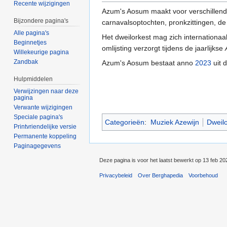
Recente wijzigingen
Azum's Aosum maakt voor verschillend
Bijzondere pagina's
carnavalsoptochten, pronkzittingen, de 
Alle pagina's
Het dweilorkest mag zich internationaa
Beginnetjes
omlijsting verzorgt tijdens de jaarlijkse
Willekeurige pagina
Zandbak
Azum's Aosum bestaat anno
2023
uit 
Hulpmiddelen
Verwijzingen naar deze
pagina
Verwante wijzigingen
Speciale pagina's
Categorieën
:
Muziek Azewijn
Dweil
Printvriendelijke versie
Permanente koppeling
Paginagegevens
Deze pagina is voor het laatst bewerkt op 13 feb 2
Privacybeleid
Over Berghapedia
Voorbehoud