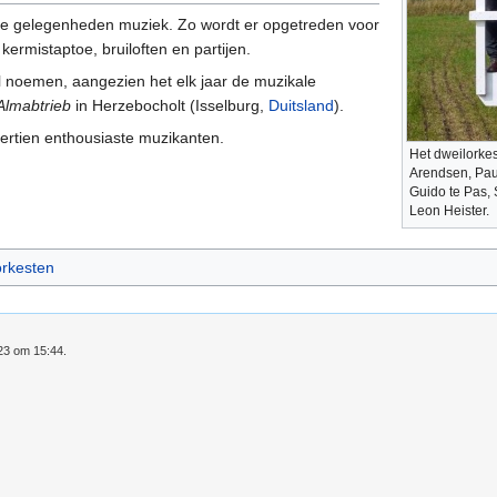
e gelegenheden muziek. Zo wordt er opgetreden voor
kermistaptoe, bruiloften en partijen.
l noemen, aangezien het elk jaar de muzikale
Almabtrieb
in Herzebocholt (Isselburg,
Duitsland
).
dertien enthousiaste muzikanten.
Het dweilorkes
Arendsen, Paul
Guido te Pas, 
Leon Heister.
orkesten
023 om 15:44.