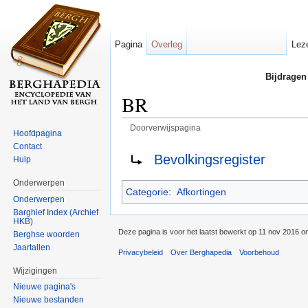
Pagina
Overleg
Lez
Bijdragen
BR
Doorverwijspagina
Hoofdpagina
Ga naar:
navigatie
,
zoeken
Contact
Doorverwijzing naar:
Bevolkingsregister
Hulp
Onderwerpen
Categorie
:
Afkortingen
Onderwerpen
Barghief Index (Archief
HKB)
Deze pagina is voor het laatst bewerkt op 11 nov 2016 o
Berghse woorden
Jaartallen
Privacybeleid
Over Berghapedia
Voorbehoud
Wijzigingen
Nieuwe pagina's
Nieuwe bestanden