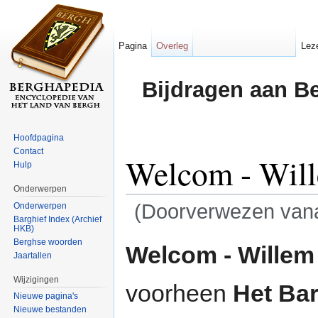
Pagina
Overleg
Lez
Bijdragen aan B
Hoofdpagina
Contact
Welcom - Will
Hulp
Onderwerpen
(Doorverwezen van
Onderwerpen
Barghief Index (Archief
HKB)
Ga naar:
navigatie
,
zoeken
Berghse woorden
Welcom - Willem
Jaartallen
Wijzigingen
voorheen
Het Ba
Nieuwe pagina's
Nieuwe bestanden