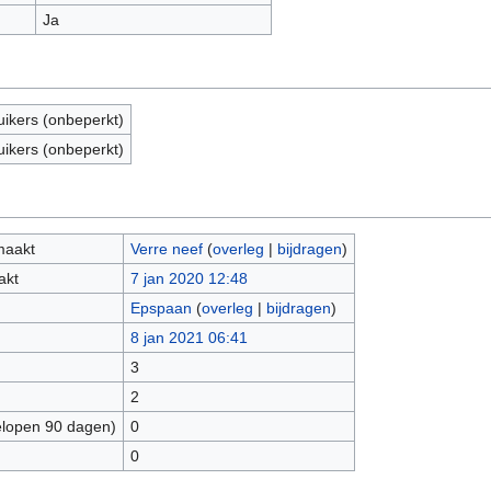
Ja
uikers (onbeperkt)
uikers (onbeperkt)
maakt
Verre neef
(
overleg
|
bijdragen
)
akt
7 jan 2020 12:48
Epspaan
(
overleg
|
bijdragen
)
8 jan 2021 06:41
3
2
elopen 90 dagen)
0
0