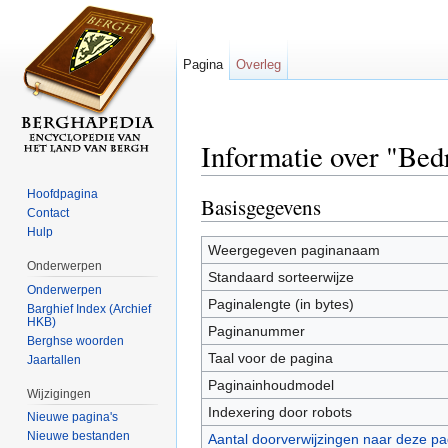
Pagina
Overleg
Informatie over "Bed
Ga naar:
navigatie
,
zoeken
Hoofdpagina
Basisgegevens
Contact
Hulp
Weergegeven paginanaam
Onderwerpen
Standaard sorteerwijze
Onderwerpen
Paginalengte (in bytes)
Barghief Index (Archief
HKB)
Paginanummer
Berghse woorden
Taal voor de pagina
Jaartallen
Paginainhoudmodel
Wijzigingen
Indexering door robots
Nieuwe pagina's
Nieuwe bestanden
Aantal doorverwijzingen naar deze pa