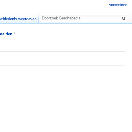
Aanmelden
Zoeken
chiedenis weergeven
 melden !