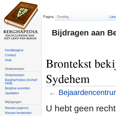
Pagina
Overleg
Lez
Bijdragen aan B
Hoofdpagina
Contact
Brontekst bek
Hulp
Onderwerpen
Sydehem
Onderwerpen
Barghief Index (Archief
HKB)
Berghse woorden
←
Bejaardencentr
Jaartallen
Ga naar:
navigatie
,
zoeken
Wijzigingen
U hebt geen rech
Nieuwe pagina's
Nieuwe bestanden