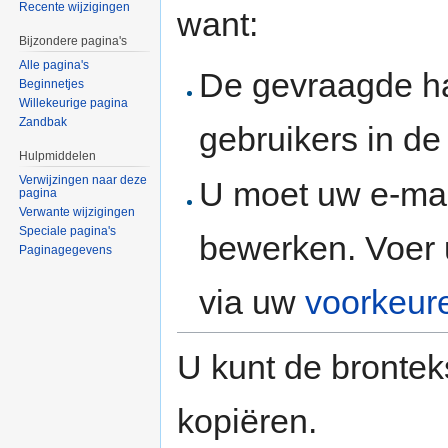
Recente wijzigingen
want:
Bijzondere pagina's
Alle pagina's
De gevraagde h
Beginnetjes
Willekeurige pagina
Zandbak
gebruikers in d
Hulpmiddelen
Verwijzingen naar deze
U moet uw e-mai
pagina
Verwante wijzigingen
Speciale pagina's
bewerken. Voer 
Paginagegevens
via uw
voorkeur
U kunt de brontek
kopiëren.