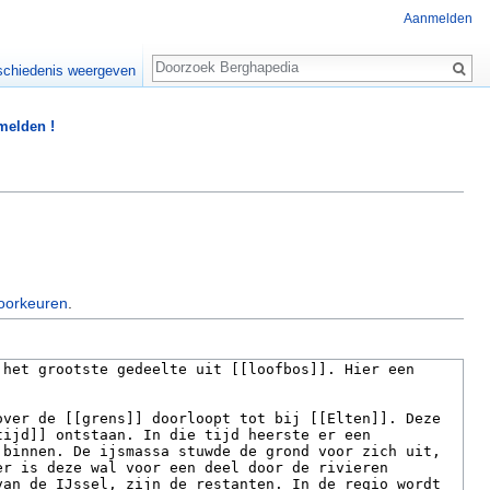
Aanmelden
Zoeken
chiedenis weergeven
 melden !
oorkeuren
.