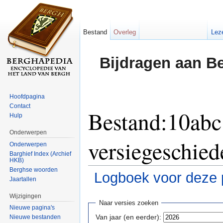
Bestand
Overleg
Lez
Bijdragen aan B
Hoofdpagina
Contact
Bestand:10abc
Hulp
Onderwerpen
versiegeschied
Onderwerpen
Barghief Index (Archief
HKB)
Berghse woorden
Logboek voor deze 
Jaartallen
Ga naar:
navigatie
,
zoeken
Wijzigingen
Naar versies zoeken
Nieuwe pagina's
Van jaar (en eerder):
Nieuwe bestanden